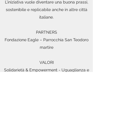
L’iniziativa vuole diventare una buona prassi,
sostenibile e replicabile anche in altre città
italiane.
PARTNERS
Fondazione Eagle – Parrocchia San Teodoro
martire
VALORI
Solidarietà & Empowerment - Uguaglianza e
Pari opportunità - Mental Health awareness
Fondazione Eagle
info@fondazioneeagle.com